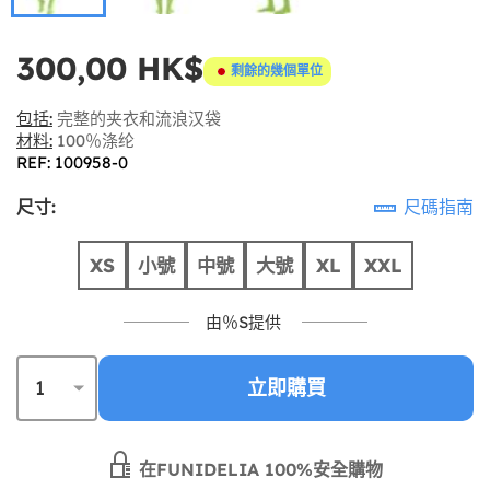
300,00 HK$
剩餘的幾個單位
包括:
完整的夹衣和流浪汉袋
材料:
100％涤纶
REF: 100958-0
尺寸:
尺碼指南
XS
小號
中號
大號
XL
XXL
由％S提供
立即購買
在FUNIDELIA 100%安全購物