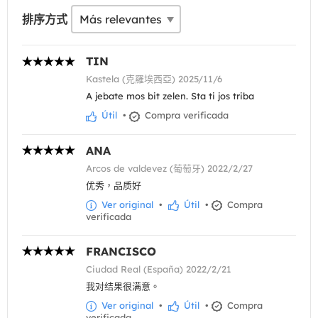
排序方式
TIN
Kastela (克羅埃西亞) 2025/11/6
A jebate mos bit zelen. Sta ti jos triba
Útil
•
Compra verificada
ANA
Arcos de valdevez (葡萄牙) 2022/2/27
优秀，品质好
Ver original
•
Útil
•
Compra
verificada
FRANCISCO
Ciudad Real (España) 2022/2/21
我对结果很满意。
Ver original
•
Útil
•
Compra
verificada