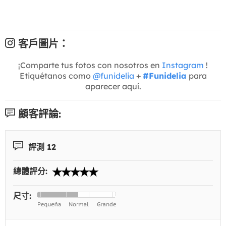
客戶圖片：
¡Comparte tus fotos con nosotros en
Instagram
!
Etiquétanos como
@funidelia
+
#Funidelia
para
aparecer aquí.
顧客評論:
評測 12
總體評分:
尺寸: