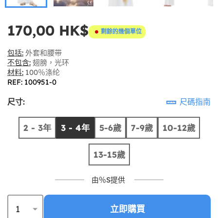
170,00 HK$
剩餘的幾個單位
包括:
外套和腰带
不包含:
翅膀，光环
材料:
100％涤纶
REF: 100951-0
尺寸:
尺碼指南
2 - 3年
3 - 4年
5-6歲
7-9歲
10-12歲
13-15歲
由％S提供
立即購買