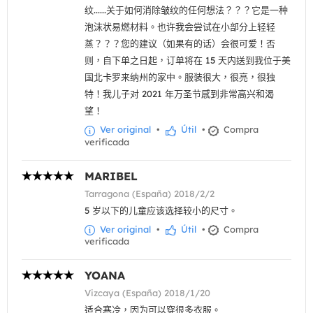
纹......关于如何消除皱纹的任何想法？？？它是一种
泡沫状易燃材料。也许我会尝试在小部分上轻轻
蒸？？？您的建议（如果有的话）会很可爱！否
则，自下单之日起，订单将在 15 天内送到我位于美
国北卡罗来纳州的家中。服装很大，很亮，很独
特！我儿子对 2021 年万圣节感到非常高兴和渴
望！
Ver original
•
Útil
•
Compra
verificada
MARIBEL
Tarragona (España) 2018/2/2
5 岁以下的儿童应该选择较小的尺寸。
Ver original
•
Útil
•
Compra
verificada
YOANA
Vizcaya (España) 2018/1/20
适合寒冷，因为可以穿很多衣服。