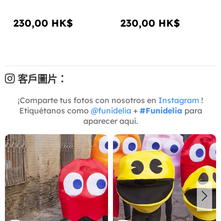
230,00 HK$
230,00 HK$
客戶圖片：
¡Comparte tus fotos con nosotros en
Instagram
!
Etiquétanos como
@funidelia
+
#Funidelia
para
aparecer aquí.