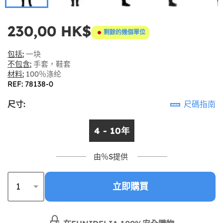
230,00 HK$
剩餘的幾個單位
包括:
一块
不包含:
手套，鞋套
材料:
100％涤纶
REF: 78138-0
尺寸:
尺碼指南
4 - 10年
由％S提供
立即購買