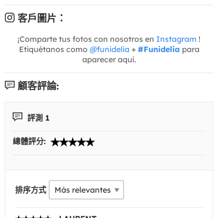
客戶圖片：
¡Comparte tus fotos con nosotros en
Instagram
!
Etiquétanos como
@funidelia
+
#Funidelia
para
aparecer aquí.
顧客評論:
評測 1
總體評分:
排序方式