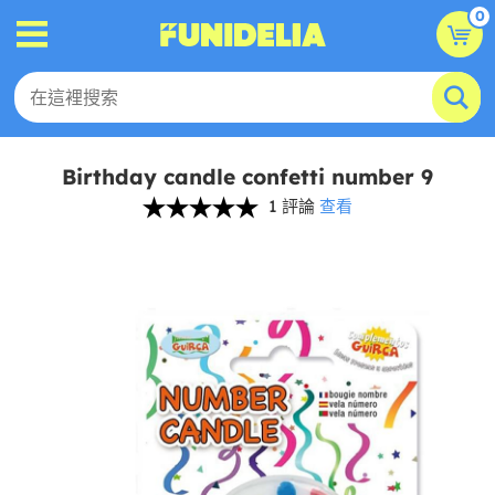
0
Birthday candle confetti number 9
1 評論
查看