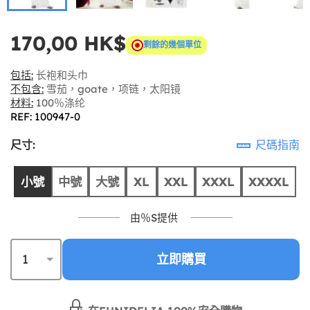
170,00 HK$
剩餘的幾個單位
包括:
长袍和头巾
不包含:
雪茄，goate，项链，太阳镜
材料:
100％涤纶
REF: 100947-0
尺寸:
尺碼指南
小號
中號
大號
XL
XXL
XXXL
XXXXL
由％S提供
立即購買