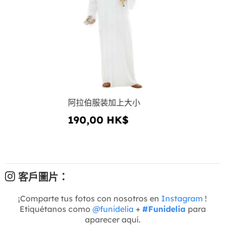
阿拉伯服装加上大小
190,00 HK$
客戶圖片：
¡Comparte tus fotos con nosotros en
Instagram
!
Etiquétanos como
@funidelia
+
#Funidelia
para
aparecer aquí.