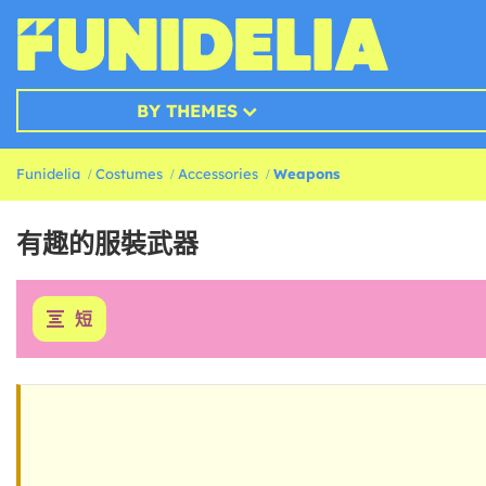
BY THEMES
Funidelia
Costumes
Accessories
Weapons
有趣的服裝武器
短