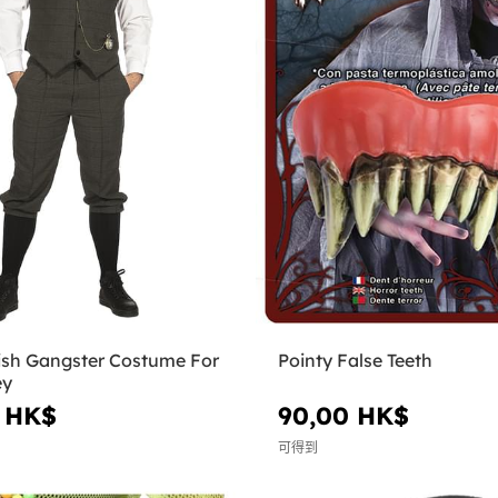
rish Gangster Costume For
Pointy False Teeth
ey
 HK$
90,00 HK$
可得到