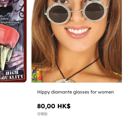
Hippy diamante glasses for women
80,00 HK$
可得到