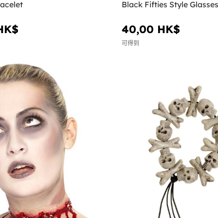
acelet
Black Fifties Style Glasse
HK$
40,00 HK$
可得到