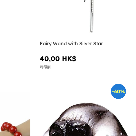
Fairy Wand with Silver Star
40,00 HK$
可得到
-60%