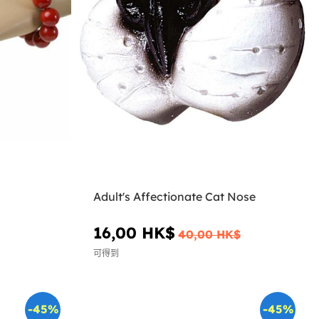
Adult's Affectionate Cat Nose
16,00 HK$
40,00 HK$
可得到
-45%
-45%