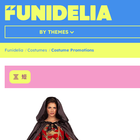
BY THEMES
Funidelia
Costumes
Costume Promotions
短