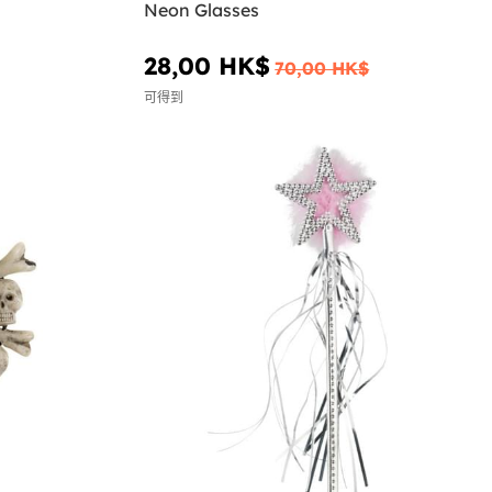
s
Neon Glasses
28,00 HK$
70,00 HK$
可得到