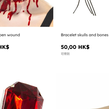
open wound
Bracelet skulls and bones
HK$
50,00 HK$
可得到