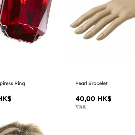
iress Ring
Pearl Bracelet
HK$
40,00 HK$
可得到