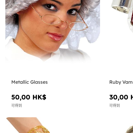
Metallic Glasses
Ruby Vamp
50,00 HK$
30,00 
可得到
可得到