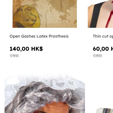
Open Gashes Latex Prosthesis
Thin cut 
140,00 HK$
60,00 
可得到
可得到