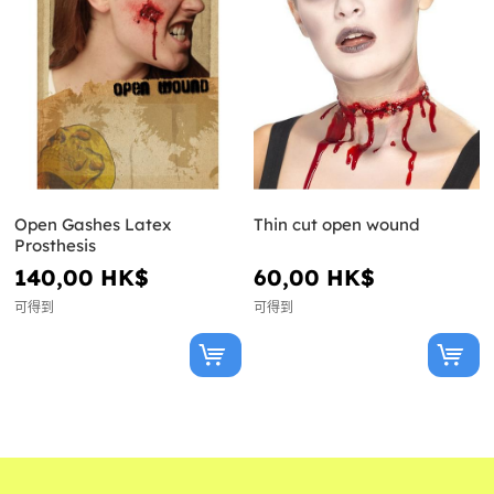
Open Gashes Latex
Thin cut open wound
Prosthesis
140,00 HK$
60,00 HK$
可得到
可得到